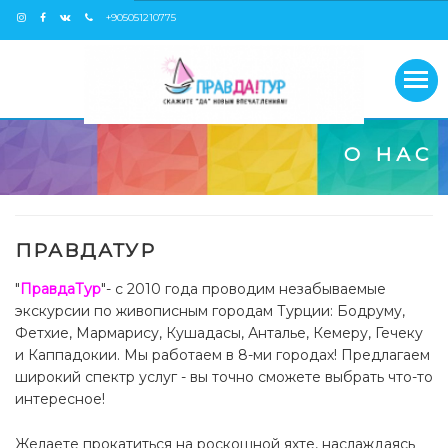
+905051210775
О НАС
ПРАВДАТУР
"
ПравдаТур
"- с 2010 года проводим незабываемые
экскурсии по живописным городам Турции: Бодруму,
Фетхие, Мармарису, Кушадасы, Анталье, Кемеру, Гечеку
и Каппадокии. Мы работаем в 8-ми городах! Предлагаем
широкий спектр услуг - вы точно сможете выбрать что-то
интересное!
Желаете прокатиться на роскошной яхте, наслаждаясь